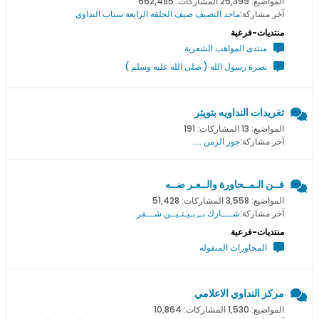
المواضيع: 25,399 المشاركات: 662,485
آخر مشاركة:
ماجد النصيف ضيف الحلقة الرابعة سناب النداوي
منتديات-فرعية
منتدى المواهب الشعرية
نصرة رسول الله ( صلى الله عليه وسلم )
تغريدات النداويه بتويتر
المواضيع: 13 المشاركات: 191
آخر مشاركة:
جور الزمن ....
فــن الـمــحاورة والــعـر ضــه
المواضيع: 3,558 المشاركات: 51,428
آخر مشاركة:
شــــارك بــِ بـيـتـيــن شـــقر
منتديات-فرعية
المحاورات المنقوله
مركز النداوي الاعلامي
المواضيع: 1,530 المشاركات: 10,864