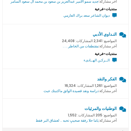
آخر مشاركة:
جديد سمو اﻻمير عبدالعزيز بن سعود بن محمد ال سعود السامر
منتديات-فرعية
ديوان الشاعر سعد براك العازمي
النـداوي الأدبي
المواضيع: 2,341 المشاركات: 24,408
آخر مشاركة:
مقتطفات من الخاطر . . .
منتديات-فرعية
الــركـن الهــادىء
الفكر والنقد
المواضيع: 1,261 المشاركات: 16,324
آخر مشاركة:
دراسة ونقد قصيدة الواثق ماكتبتك عبث
الوطنيات والمرثيات
المواضيع: 205 المشاركات: 1,552
آخر مشاركة:
ياما حلا رفقة صحيبٍ تحبه .. لعشاق البر فقط